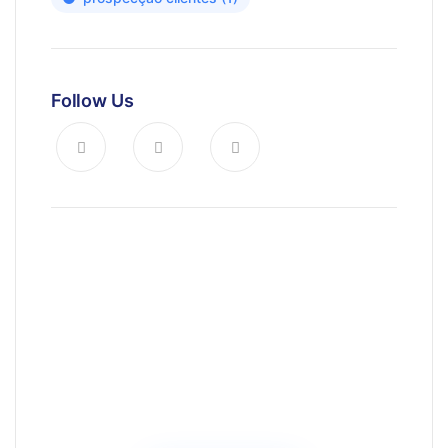
Follow Us
News, Insights & Events
Subscribe to our newsletter and
stay updated on the latest news