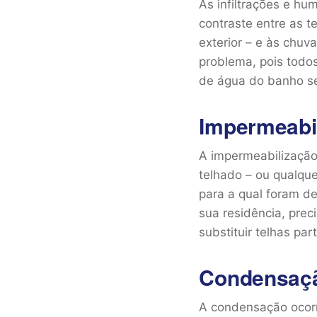
As infiltrações e hu
contraste entre as t
exterior – e às chuv
problema, pois todos
de água do banho s
Impermeabi
A impermeabilização 
telhado – ou qualqu
para a qual foram d
sua residência, prec
substituir telhas pa
Condensaç
A condensação ocorr