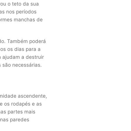
rou o teto da sua
as nos períodos
enormes manchas de
nado. Também poderá
os os dias para a
m ajudam a destruir
s são necessárias.
umidade ascendente,
te os rodapés e as
nas partes mais
 nas paredes