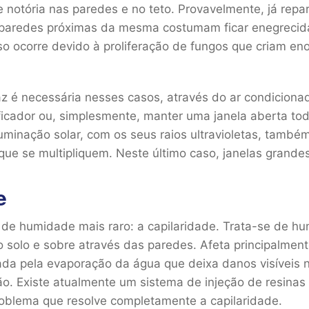
notória nas paredes e no teto. Provavelmente, já repa
 paredes próximas da mesma costumam ficar enegrecid
Isso ocorre devido à proliferação de fungos que criam 
az é necessária nesses casos, através do ar condicio
ficador ou, simplesmente, manter uma janela aberta tod
iluminação solar, com os seus raios ultravioletas, també
que se multipliquem. Neste último caso, janelas grande
e
de humidade mais raro: a capilaridade. Trata-se de h
o solo e sobre através das paredes. Afeta principalmen
ada pela evaporação da água que deixa danos visíveis 
ão. Existe atualmente um sistema de injeção de resinas
roblema que resolve completamente a capilaridade.