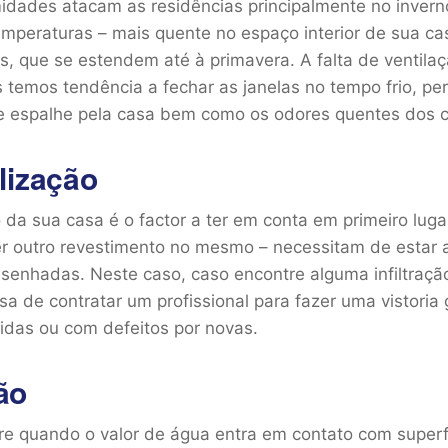
midades atacam as residências principalmente no invern
emperaturas – mais quente no espaço interior de sua c
as, que se estendem até à primavera. A falta de ventil
 temos tendência a fechar as janelas no tempo frio, pe
e espalhe pela casa bem como os odores quentes dos 
lização
da sua casa é o factor a ter em conta em primeiro luga
er outro revestimento no mesmo – necessitam de estar 
esenhadas. Neste caso, caso encontre alguma infiltraçã
isa de contratar um profissional para fazer uma vistoria
rtidas ou com defeitos por novas.
ão
e quando o valor de água entra em contato com superfíc