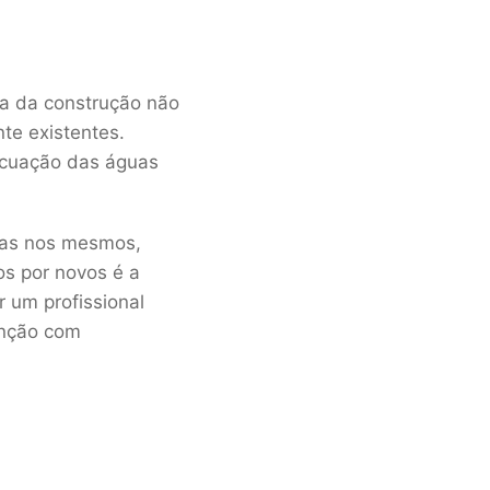
ra da construção não
te existentes.
vacuação das águas
ras nos mesmos,
os por novos é a
 um profissional
enção com