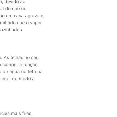
o, devido ao
asa do que no
ação em casa agrava o
rmitindo que o vapor
cozinhados.
r. As telhas no seu
a cumprir a função
o de água no teto na
 geral, de modo a
ies mais frias,